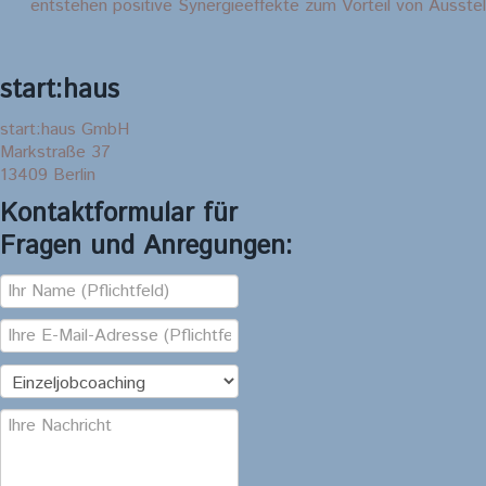
entstehen positive Synergieeffekte zum Vorteil von Ausste
start:haus
start:haus GmbH
Markstraße 37
13409 Berlin
Kontaktformular für
Fragen und Anregungen: