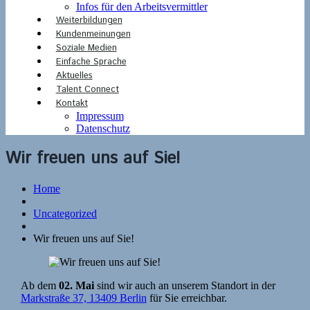
Infos für den Arbeitsvermittler
Weiterbildungen
Kundenmeinungen
Soziale Medien
Einfache Sprache
Aktuelles
Talent Connect
Kontakt
Impressum
Datenschutz
Wir freuen uns auf Sie!
Home
Uncategorized
Wir freuen uns auf Sie!
Ab dem
02. Mai
sind wir auch an unserem Standort in der
Markstraße 37, 13409 Berlin
für Sie erreichbar.